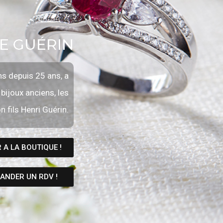
IE GUÉRIN
ens depuis 25 ans, a
 bijoux anciens, les
n fils Henri Guérin.
 A LA BOUTIQUE !
ANDER UN RDV !