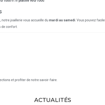
50/1000
et le
platine 950/1000
.
s
, notre joaillerie vous accueille du
mardi au samedi
. Vous pouvez facil
 de confort.
ctions et profiter de notre savoir-faire.
ACTUALITÉS