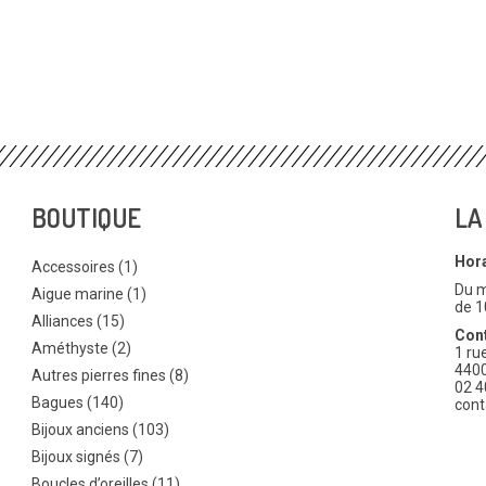
BOUTIQUE
LA
Hor
Accessoires (1)
Du m
Aigue marine (1)
de 1
Alliances (15)
Cont
Améthyste (2)
1 ru
440
Autres pierres fines (8)
02 4
Bagues (140)
cont
Bijoux anciens (103)
Bijoux signés (7)
Boucles d’oreilles (11)