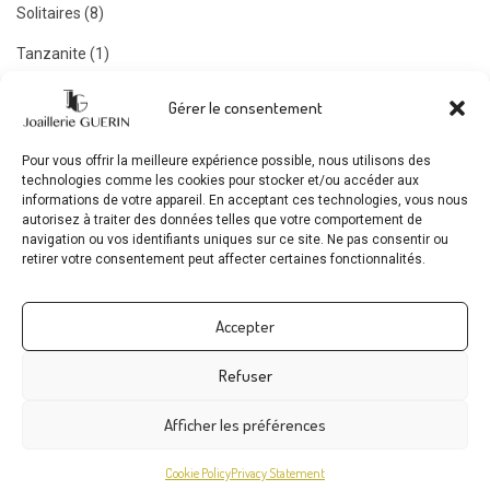
Solitaires (8)
Tanzanite (1)
Tourmaline (6)
Gérer le consentement
LA MAISON GUÉRIN
Pour vous offrir la meilleure expérience possible, nous utilisons des
technologies comme les cookies pour stocker et/ou accéder aux
informations de votre appareil. En acceptant ces technologies, vous nous
Horaires magasin:
autorisez à traiter des données telles que votre comportement de
navigation ou vos identifiants uniques sur ce site. Ne pas consentir ou
Du mardi au samedi
retirer votre consentement peut affecter certaines fonctionnalités.
de 10h à 12h et de 14h30 a 18h30
Accepter
Contact:
1 rue Franklin
Refuser
44000 Nantes
02 40 69 60 40
Afficher les préférences
contact@joaillerieguerin.com
Cookie Policy
Privacy Statement